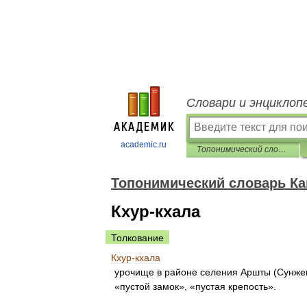
Словари и энциклоп
academic.ru
Топонимический словарь Кавказа
Топонимический словарь Ка
Кхур-кхала
Толкование
Кхур
-
кхала
урочище
в
районе
селения
Аршты
(
Сунже
«
пустой
замок
», «
пустая
крепость
».