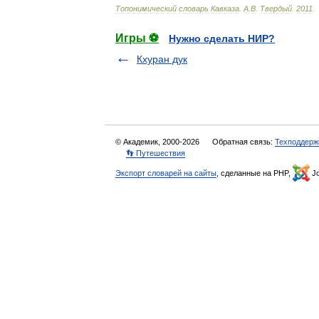
Топонимический
словарь
Кавказа
.
А
.
В
.
Твердый
.
2011
.
Игры ⚽
Нужно сделать НИР?
Кхуран дук
© Академик, 2000-2026
Обратная связь:
Техподдерж
👣 Путешествия
Экспорт словарей на сайты
, сделанные на PHP,
Jo