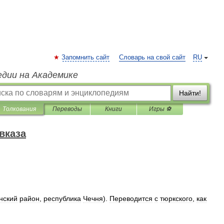
Запомнить сайт
Словарь на свой сайт
RU
едии на Академике
Найти!
Толкования
Переводы
Книги
Игры ⚽
вказа
нский
район
,
республика
Чечня
).
Переводится
с
тюркского
,
как