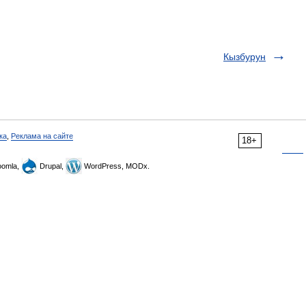
Кызбурун
ка
,
Реклама на сайте
18+
omla,
Drupal,
WordPress, MODx.